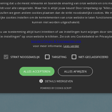
mening dat u de meest relevante en boeiende ervaring van onze website en ons mer
dt voor alle categorieën. Maar het is altijd jouw keuze! Door simpelweg op "Alles 
 zullen we geen andere cookies plaatsen dan de strikt noodzakelijke cookies. We 
ijke cookies instellen om de kernelementen van onze website te laten functionere
kunnen niet worden uitgeschakeld.
u uw toestemming altijd kunt intrekken of uw instellingen kunt wijzigen door si
ie-instellingen" op onze website te klikken. Zie ook ons ​​Cookiebeleid en Privacyb
Google's Privacy & Voorwaarden-site
voor meer informatie.
Lees verder
STRIKT NOODZAKELIJK
TARGETING
NIET-GECLASSIFICEERD
ALLES ACCEPTEREN
ALLES AFWIJZEN
DETAILS WEERGEVEN
POWERED BY COOKIE-SCRIPT
Strikt noodzakelijk
Targeting
Niet-geclassificeerd
ken de kernfunctionaliteiten van de website mogelijk, zoals gebruikersaanmelding en 