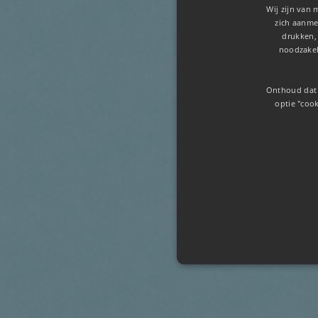
Wij zijn van 
zich aanmel
drukken,
noodzakel
Onthoud dat 
optie "cook
Strikt noodzakelijke cookies ma