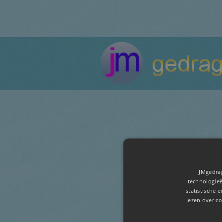
Naam:
JMgedrag
Onderwerp:
technologieë
statistische 
lezen over co
Bericht: