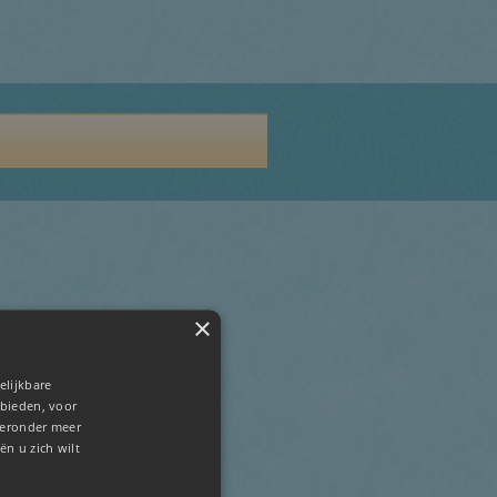
×
elijkbare
 bieden, voor
hieronder meer
ën u zich wilt