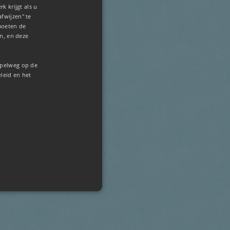
k krijgt als u
afwijzen" te
moeten de
n, en deze
mpelweg op de
eleid en het
accountbeheer. De website kan