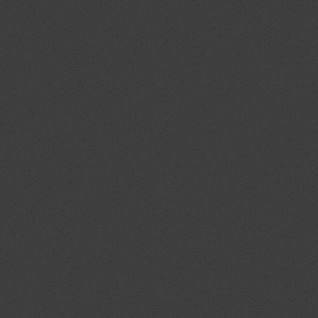
DSID
.doubleclick.ne
IDE
.doubleclick.ne
KTPCACOOKIE
.pubmatic.com
KADUSERCOOKIE
.pubmatic.com
CMID
.casalemedia.c
CMPS
.casalemedia.c