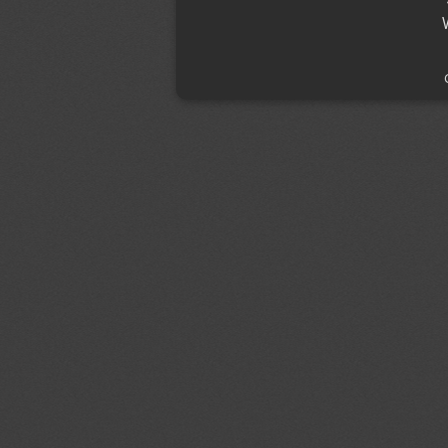
Strikt noodzakelijk
Strikt noodzakelijke cookies maken de kernfunc
gebruikersaanmelding en accountbeheer. De we
noodzakelijke cookies.
Naam
Domein
Vervalda
PHPSESSID
jmgedrag.nl
Sessie