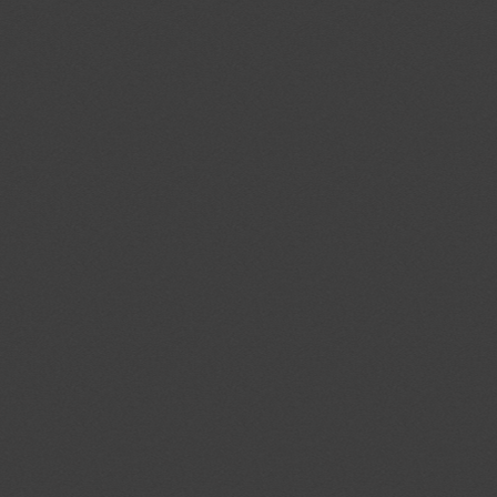
crawlprotecttag
jmgedrag.nl
1 dag
_ga
.jmgedrag.nl
2 jaar
_gid
.jmgedrag.nl
1 dag