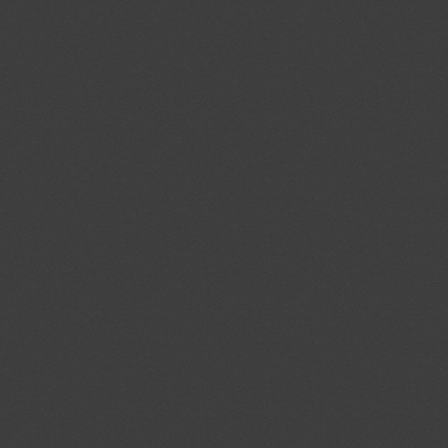
mc
.quantserve.c
CMPRO
.casalemedia.c
CMST
.casalemedia.c
na_tc
.addthis.com
uid
.addthis.com
ouid
.addthis.com