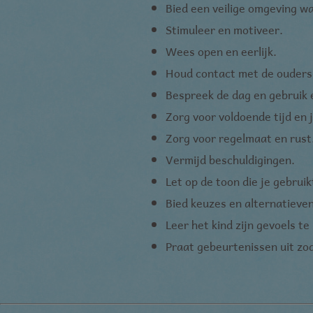
Bied een veilige omgeving wa
KTPCACOOKIE
.
Stimuleer en motiveer.
KADUSERCOOKIE
.
Wees open en eerlijk.
Houd contact met de ouders
CMID
.
Bespreek de dag en gebruik e
CMPS
.
Zorg voor voldoende tijd en j
Zorg voor regelmaat en rust
mc
.
Vermijd beschuldigingen.
CMPRO
.
Let op de toon die je gebruik
CMST
.
Bied keuzes en alternatieve
Leer het kind zijn gevoels t
Praat gebeurtenissen uit zod
na_tc
.
uid
.