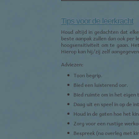
_gid
.jmgedrag.n
Tips voor de leerkracht
na_id
.addthis.co
Houd altijd in gedachten dat elk
beste aanpak zullen dan ook per le
_GRECAPTCHA
.google.com
hoogsensitiviteit om te gaan. Het
Hierop kan hij/zij zelf aangegeve
Adviezen:
Naam
Dome
Toon begrip.
i
.openx
Naam
D
d
.quan
Bied een luisterend oor.
_gat_gtag_UA_137745151_1
.
u
.agkn
Bied ruimte om in het eigen
__gads
.
Daag uit en speel in op de in
Houd in de gaten hoe het kind
DSID
.
Zorg voor een rustige werko
IDE
.
Bespreek (na overleg met kin