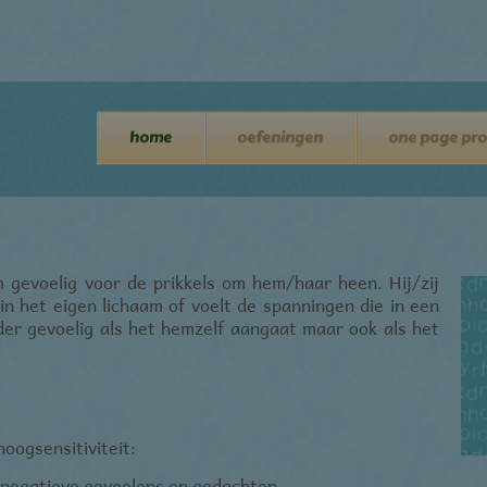
home
oefeningen
one page pro
m gevoelig voor de prikkels om hem/haar heen. Hij/zij
in het eigen lichaam of voelt de spanningen die in een
der gevoelig als het hemzelf aangaat maar ook als het
oogsensitiviteit:
 negatieve gevoelens en gedachten.