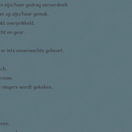
en zijn/haar gedrag veroordeelt.
iet op zijn/haar gemak.
akt overprikkeld.
icht en geur.
s er iets onverwachts gebeurt.
sch.
trouw.
 vingers wordt gekeken.
eren.