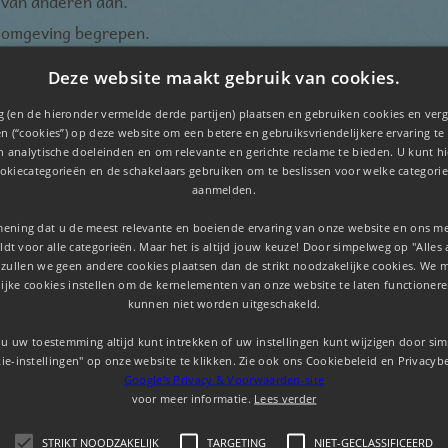
 van anderen aan.
de omgeving begrepen.
Deze website maakt gebruik van cookies.
 er veel om zich heen gebeurt.
 (en de hieronder vermelde derde partijen) plaatsen en gebruiken cookies en verg
 hoog.
n (“cookies”) op deze website om een ​​betere en gebruiksvriendelijkere ervaring te
ijn dan anderen.
en analytische doeleinden en om relevante en gerichte reclame te bieden. U kunt 
okiecategorieën en de schakelaars gebruiken om te beslissen voor welke categorie
aanmelden.
mening dat u de meest relevante en boeiende ervaring van onze website en ons mer
it vaak in combinatie met een of meerdere van de volgende s
dt voor alle categorieën. Maar het is altijd jouw keuze! Door simpelweg op "Alles 
 zullen we geen andere cookies plaatsen dan de strikt noodzakelijke cookies. We 
ijke cookies instellen om de kernelementen van onze website te laten functionere
kunnen niet worden uitgeschakeld.
nis)
u uw toestemming altijd kunt intrekken of uw instellingen kunt wijzigen door si
ie-instellingen" op onze website te klikken. Zie ook ons ​​Cookiebeleid en Privacyb
Google's Privacy & Voorwaarden-site
voor meer informatie.
Lees verder
STRIKT NOODZAKELIJK
TARGETING
NIET-GECLASSIFICEERD