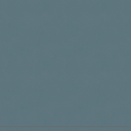
bmatic.com en wordt gebruikt
bmatic.com en wordt gebruikt
olgen de producten die
olgen de producten die
erd om anonieme informatie bij
uiken.
olgen de producten die
e bezoeken van de gebruiker
ddelde tijd die op de website
 als doel gerichte advertenties
l gegenereerde gebruikers-ID
te. Deze gegevens kunnen voor
n gestuurd.