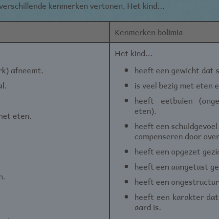
verschillende kenmerken vertonen. Het kind...
Kenmerken bolimia
Het kind...
rk) afneemt.
heeft een gewicht dat 
l.
is veel bezig met eten 
heeft eetbuien (ong
eten).
het eten.
heeft een schuldgevoel 
compenseren door over
heeft een opgezet gezic
heeft een aangetast ge
n.
heeft een ongestructu
heeft een karakter dat
aard is.