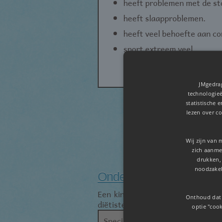
heeft problemen met de st
heeft slaapproblemen.
heeft veel behoefte aan co
sport extreem veel.
JMgedrag
technologieë
statistische 
lezen over co
Wij zijn van 
zich aanmel
drukken,
noodzakel
Ondersteuningsbehoeft
Een kind met een eetstoornis hee
Onthoud dat 
diëtisten, psychologen of groepsb
optie "cook
Specialist:
Mogelijke 