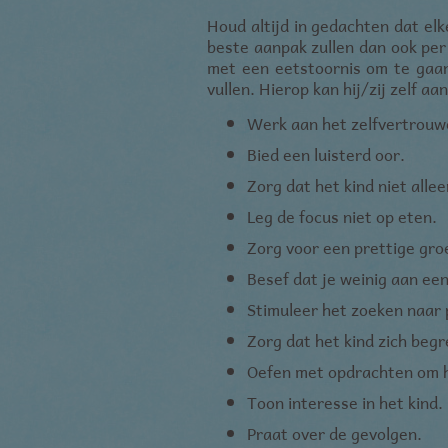
_ga
.jmgedrag.n
Houd altijd in gedachten dat el
beste aanpak zullen dan ook per 
met een eetstoornis om te gaan.
vullen. Hierop kan hij/zij zelf 
_gid
.jmgedrag.n
Werk aan het zelfvertrouwe
na_id
.addthis.co
Bied een luisterd oor.
Zorg dat het kind niet allee
_GRECAPTCHA
.google.com
Leg de focus niet op eten.
Zorg voor een prettige gro
Naam
Dome
Besef dat je weinig aan ee
i
.openx
Naam
D
Stimuleer het zoeken naar 
d
.quan
_gat_gtag_UA_137745151_1
.
Zorg dat het kind zich begr
u
.agkn
Oefen met opdrachten om h
__gads
.
Toon interesse in het kind.
DSID
.
Praat over de gevolgen.