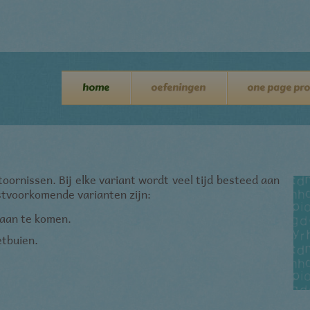
home
oefeningen
one page pro
toornissen. Bij elke variant wordt veel tijd besteed aan
estvoorkomende varianten zijn:
 aan te komen.
etbuien.