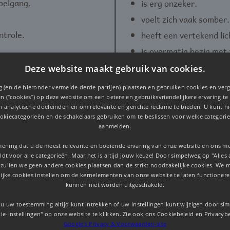
oelgang.
is erg onzeker.
voelt zich vaak somber.
ntrole.
heeft een vertekend li
is overmatig bezig met z
lichamelijke klachten zo
Deze website maakt gebruik van cookies.
 (en de hieronder vermelde derde partijen) plaatsen en gebruiken cookies en verg
n (“cookies”) op deze website om een ​​betere en gebruiksvriendelijkere ervaring te
en analytische doeleinden en om relevante en gerichte reclame te bieden. U kunt 
okiecategorieën en de schakelaars gebruiken om te beslissen voor welke categorie
aanmelden.
mening dat u de meest relevante en boeiende ervaring van onze website en ons mer
dt voor alle categorieën. Maar het is altijd jouw keuze! Door simpelweg op "Alles 
 zullen we geen andere cookies plaatsen dan de strikt noodzakelijke cookies. We 
ijke cookies instellen om de kernelementen van onze website te laten functionere
en
kunnen niet worden uitgeschakeld.
ft behoefte aan professionele hulp. Hulp die ingeschakeld
u uw toestemming altijd kunt intrekken of uw instellingen kunt wijzigen door si
egeleiding.
ie-instellingen" op onze website te klikken. Zie ook ons ​​Cookiebeleid en Privacyb
Google's Privacy & Voorwaarden-site
hulp: