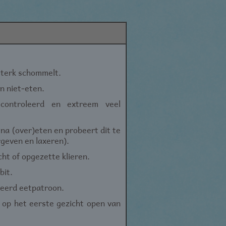
sterk schommelt.
en niet-eten.
econtroleerd en extreem veel
na (over)eten en probeert dit te
geven en laxeren).
ht of opgezette klieren.
bit.
reerd eetpatroon.
 op het eerste gezicht open van