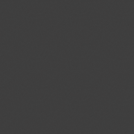
crawlprotecttag
jmgedrag.nl
1 dag
_ga
.jmgedrag.nl
2 jaar