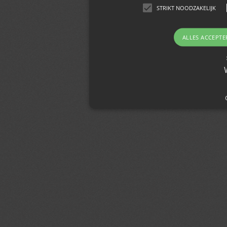
STRIKT NOODZAKELIJK
ALLES ACCEPTE
Strikt noodzakelijk
Strikt noodzakelijke cookies maken de kernfunc
gebruikersaanmelding en accountbeheer. De we
noodzakelijke cookies.
Naam
Domein
Vervalda
PHPSESSID
jmgedrag.nl
Sessie