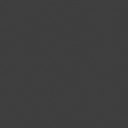
CMID
.casalemedia.c
CMPS
.casalemedia.c
mc
.quantserve.c
CMPRO
.casalemedia.c
CMST
.casalemedia.c
na_tc
.addthis.com
uid
.addthis.com