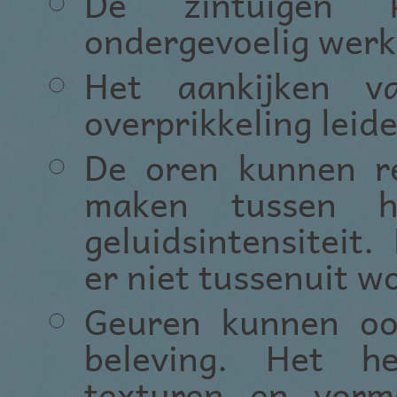
De zintuigen k
ondergevoelig werk
Het aankijken v
overprikkeling leid
De oren kunnen re
maken tussen h
geluidsintensiteit
er niet tussenuit w
Geuren kunnen oo
beleving. Het h
texturen en vorm