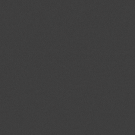
pd
.openx.net
ab
.agkn.com
uuid
.innovid.com
rlas3
.rlcdn.com
pxrc
.rlcdn.com