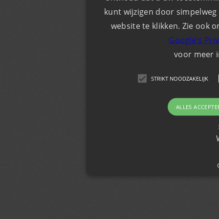
kunt wijzigen door simpelweg 
website te klikken. Zie ook o
Google's Pri
voor meer 
STRIKT NOODZAKELIJK
ALLES ACCEPTE
Strikt noodzakelijk
Strikt noodzakelijke cookies maken de kernfunc
gebruikersaanmelding en accountbeheer. De we
noodzakelijke cookies.