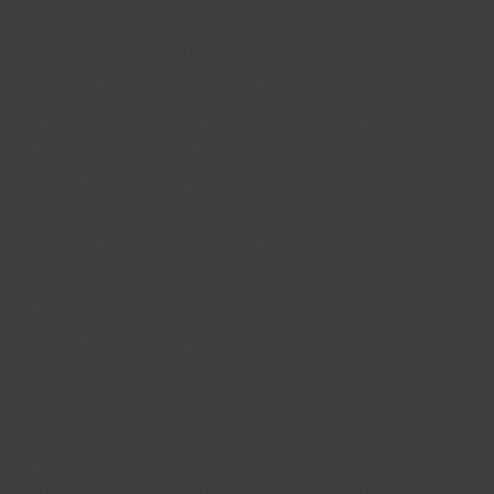
_gid
.jmgedrag.nl
1 dag
na_id
.addthis.com
1 jaar 1
maand
_GRECAPTCHA
.google.com
6 maand