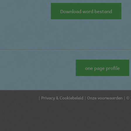
Download word bestand
one page profile
|
Privacy & Cookiebeleid
|
Onze voorwaarden
| © 