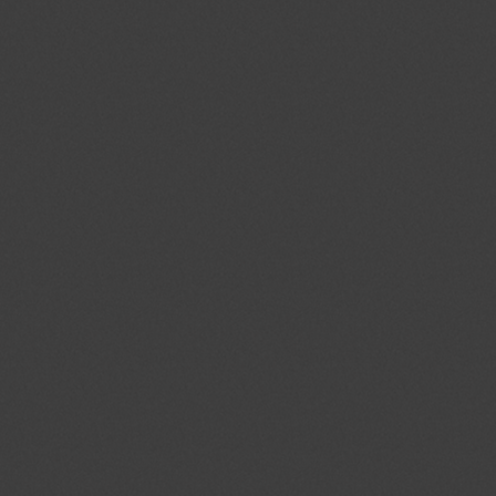
Naam
Domein
Vervalda
PHPSESSID
jmgedrag.nl
Sessie
crawlprotecttag
jmgedrag.nl
1 dag
_ga
.jmgedrag.nl
2 jaar