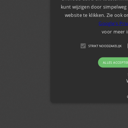
kunt wijzigen door simpelweg 
website te klikken. Zie ook o
Google's Pri
voor meer 
STRIKT NOODZAKELIJK
ALLES ACCEPTE
Strikt noodzakelijk
Strikt noodzakelijke cookies maken de kernfunc
gebruikersaanmelding en accountbeheer. De we
noodzakelijke cookies.