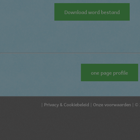
Download word bestand
one page profile
|
Privacy & Cookiebeleid
|
Onze voorwaarden
| © 