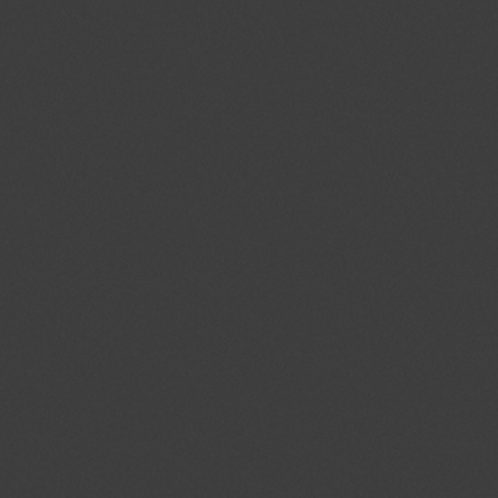
_gid
.jmgedrag.nl
1 dag
na_id
.addthis.com
1 jaar 1
maand
_GRECAPTCHA
.google.com
6 maand