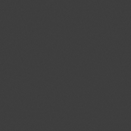
Naam
Domein
Vervalda
PHPSESSID
jmgedrag.nl
Sessie
crawlprotecttag
jmgedrag.nl
1 dag
_ga
.jmgedrag.nl
2 jaar