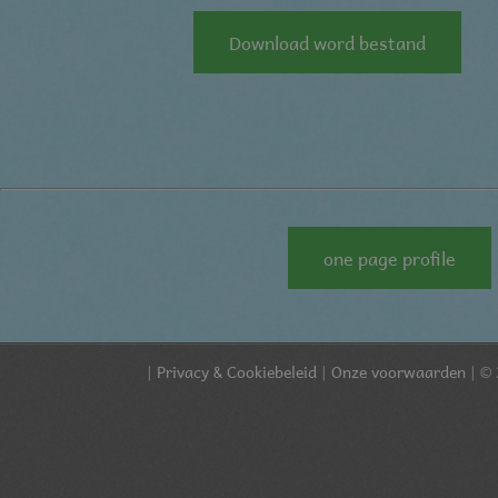
Download word bestand
one page profile
|
Privacy & Cookiebeleid
|
Onze voorwaarden
| © 