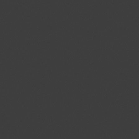
_gid
.jmgedrag.nl
1 dag
na_id
.addthis.com
1 jaar 1
maand
_GRECAPTCHA
.google.com
6 maand