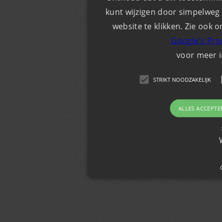
kunt wijzigen door simpelweg 
website te klikken. Zie ook o
Google's Pri
voor meer 
STRIKT NOODZAKELIJK
ALLES ACCEPTE
Strikt noodzakelijk
Strikt noodzakelijke cookies maken de kernfunc
gebruikersaanmelding en accountbeheer. De we
noodzakelijke cookies.