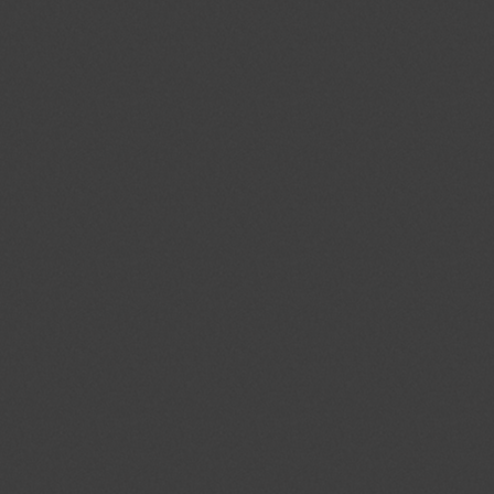
Naam
Domein
Vervalda
PHPSESSID
jmgedrag.nl
Sessie
crawlprotecttag
jmgedrag.nl
1 dag
_ga
.jmgedrag.nl
2 jaar