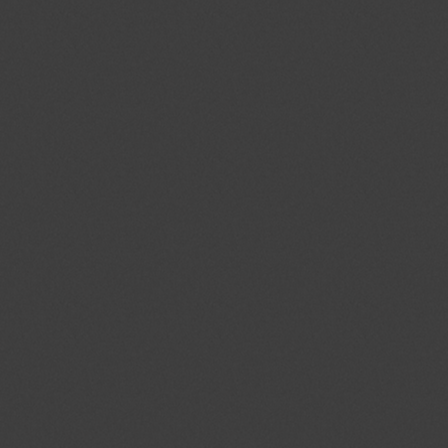
_gid
.jmgedrag.nl
1 dag
na_id
.addthis.com
1 jaar 1
maand
_GRECAPTCHA
.google.com
6 maand