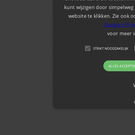
kunt wijzigen door simpelweg 
website te klikken. Zie ook o
Google's Pri
voor meer 
STRIKT NOODZAKELIJK
ALLES ACCEPTE
Strikt noodzakelijk
Strikt noodzakelijke cookies maken de kernfunc
gebruikersaanmelding en accountbeheer. De we
noodzakelijke cookies.