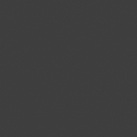
Naam
Domein
Vervalda
PHPSESSID
jmgedrag.nl
Sessie
crawlprotecttag
jmgedrag.nl
1 dag
_ga
.jmgedrag.nl
2 jaar