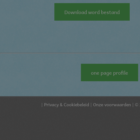
Download word bestand
one page profile
|
Privacy & Cookiebeleid
|
Onze voorwaarden
| © 